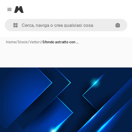
Magnific
Close menu
Cerca 
Home
/
Stock
/
Vettori
/
Sfondo astratto con …