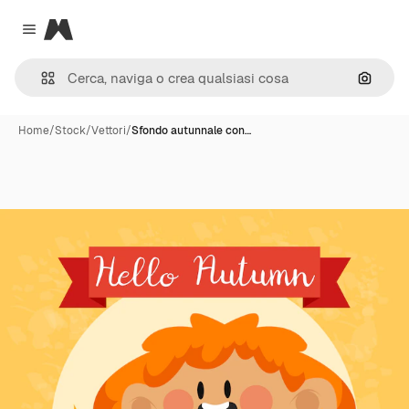
Magnific
Close menu
Cerca 
Home
/
Stock
/
Vettori
/
Sfondo autunnale con…