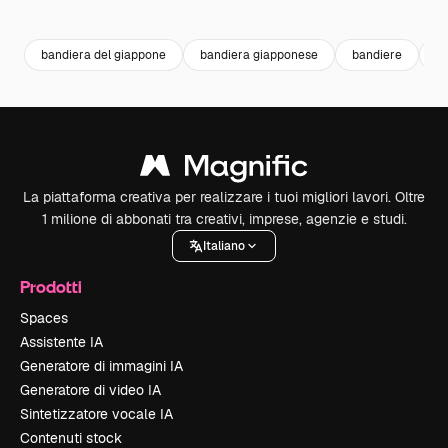
Premium
Premium
Premium
Premium
bandiera del giappone
bandiera giapponese
bandiere
j
La piattaforma creativa per realizzare i tuoi migliori lavori. Oltre
1 milione di abbonati tra creativi, imprese, agenzie e studi.
Italiano
Prodotti
Spaces
Assistente IA
Generatore di immagini IA
Generatore di video IA
Sintetizzatore vocale IA
Contenuti stock