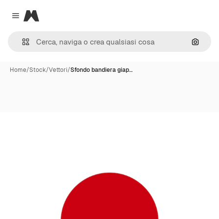
Magnific
Close menu
Cerca 
Home
/
Stock
/
Vettori
/
Sfondo bandiera giap…