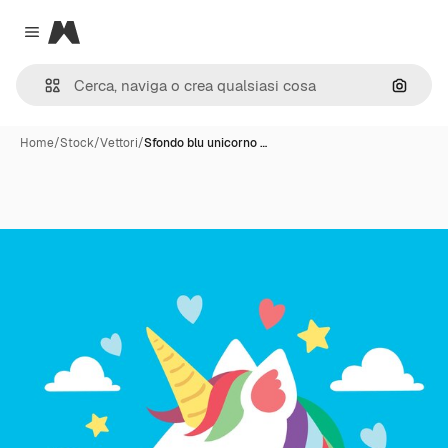
Magnific
Close menu
Cerca 
Home
/
Stock
/
Vettori
/
Sfondo blu unicorno …