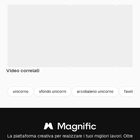
Video correlati
Premium
Premium
Generato dall'IA
Premium
Premium
unicorno
sfondo unicorni
arcobaleno unicorno
favole
La piattaforma creativa per realizzare i tuoi migliori lavori. Oltre