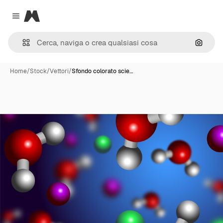
Magnific
Close menu
Cerca 
Home
/
Stock
/
Vettori
/
Sfondo colorato scie…