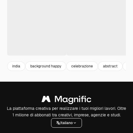
india
background happy
celebrazione
abstract
ast
La piattaforma creativa per realizzare i tuoi migliori lavori. Oltre
1 milione di abbonati tra creativi, imprese, agenzie e studi.
Italiano