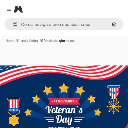
Magnific
Close menu
Cerca 
Home
/
Stock
/
Vettori
/
Sfondo del giorno de…