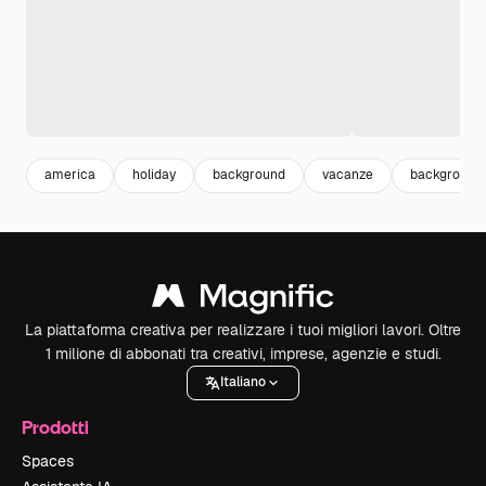
america
holiday
background
vacanze
background 
La piattaforma creativa per realizzare i tuoi migliori lavori. Oltre
1 milione di abbonati tra creativi, imprese, agenzie e studi.
Italiano
Prodotti
Spaces