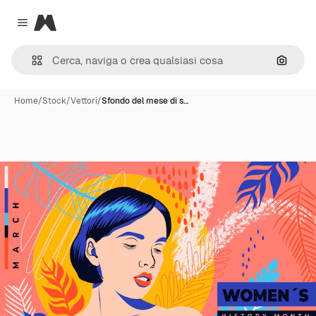
Magnific
Close menu
Cerca 
Home
/
Stock
/
Vettori
/
Sfondo del mese di s…