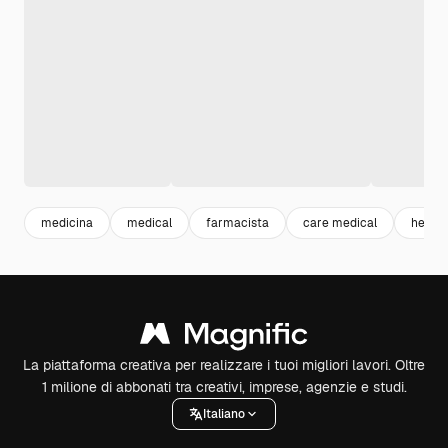
medicina
medical
farmacista
care medical
health
La piattaforma creativa per realizzare i tuoi migliori lavori. Oltre
1 milione di abbonati tra creativi, imprese, agenzie e studi.
Italiano