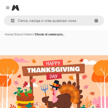
Magnific
Close menu
Cerca 
Home
/
Stock
/
Vettori
/
Sfondo di celebrazio…