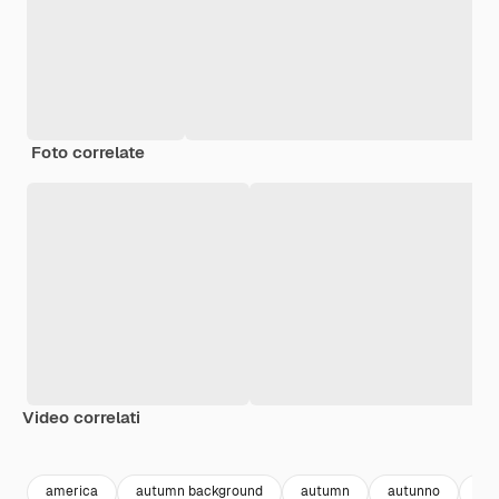
Foto correlate
Video correlati
Premium
Premium
Generato dall'IA
Premium
Premium
Generato da
america
autumn background
autumn
autunno
sfo