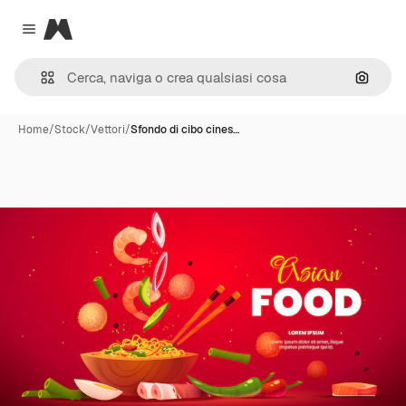
Magnific
Close menu
Cerca 
Home
/
Stock
/
Vettori
/
Sfondo di cibo cines…