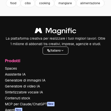
food
cibo
cooking
mangiare
alimentazione
n
La piattaforma creativa per realizzare i tuoi migliori lavori. Oltre
1 milione di abbonati tra creativi, imprese, agenzie e studi.
Italiano
Prodotti
Spaces
Assistente IA
Generatore di immagini IA
Generatore di video IA
Sintetizzatore vocale IA
Contenuti stock
MCP per Claude/ChatGPT
New
Agenti
New