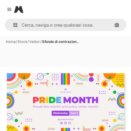
Magnific
Close menu
Cerca 
Home
/
Stock
/
Vettori
/
Sfondo di contrazion…