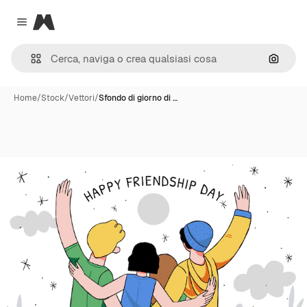
Magnific
Close menu
Cerca 
Home
/
Stock
/
Vettori
/
Sfondo di giorno di …