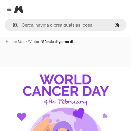
Magnific
Close menu
Cerca 
Home
/
Stock
/
Vettori
/
Sfondo di giorno di …