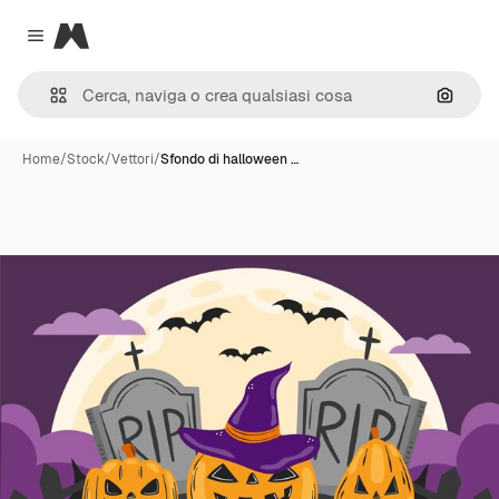
Magnific
Close menu
Cerca 
Home
/
Stock
/
Vettori
/
Sfondo di halloween …