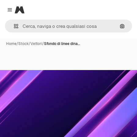
Magnific
Close menu
Cerca 
Home
/
Stock
/
Vettori
/
Sfondo di linee dina…