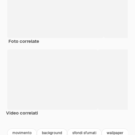
Foto correlate
Video correlati
Premium
Premium
Generato dall'IA
Premium
Premium
movimento
background
sfondi sfumati
wallpaper