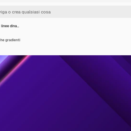
 linee dina…
che gradienti