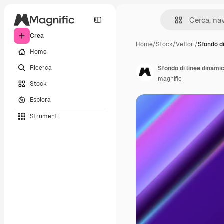
Crea
Home
/
Stock
/
Vettori
/
Sfondo di
Home
Ricerca
Sfondo di linee dinami
magnific
Stock
Esplora
Strumenti