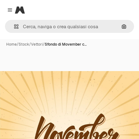
Magnific
Close menu
Cerca 
Home
/
Stock
/
Vettori
/
Sfondo di Movember c…