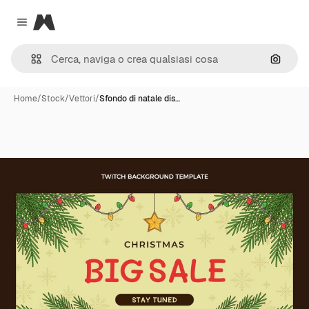
Magnific
Close menu
Cerca 
Home
/
Stock
/
Vettori
/
Sfondo di natale dis…