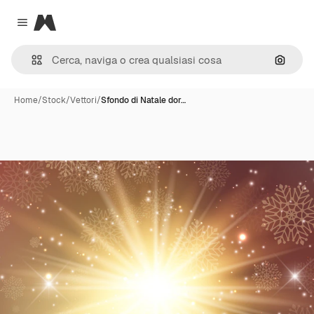
Magnific
Close menu
Cerca 
Home
/
Stock
/
Vettori
/
Sfondo di Natale dor…