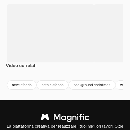
Video correlati
Premium
Premium
Premium
Premium
Generato da
neve sfondo
natale sfondo
background christmas
winte
La piattaforma creativa per realizzare i tuoi migliori lavori. Oltre