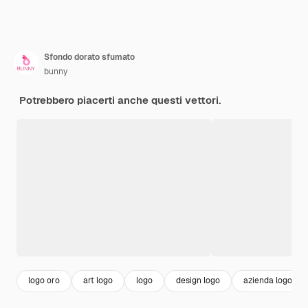
Sfondo dorato sfumato
bunny
Potrebbero piacerti anche questi vettori.
logo oro
art logo
logo
design logo
azienda logo