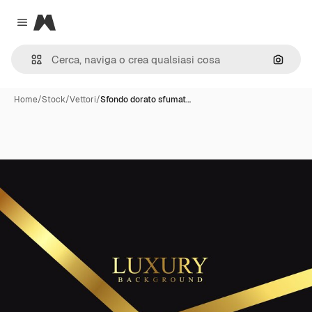
Magnific
Close menu
Cerca 
Home
/
Stock
/
Vettori
/
Sfondo dorato sfumat…