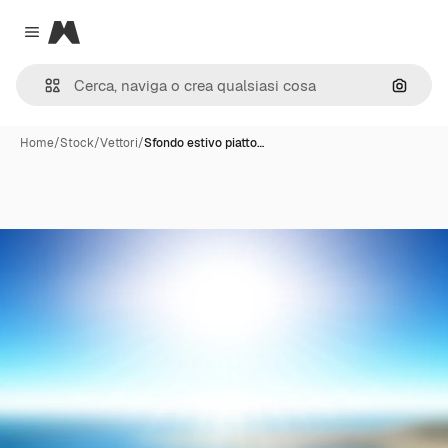
Magnific
Close menu
Cerca 
Home
/
Stock
/
Vettori
/
Sfondo estivo piatto…