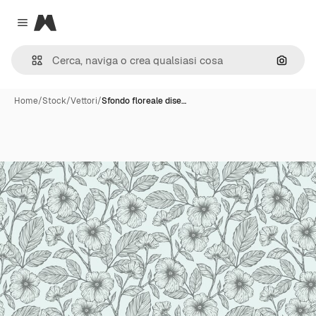
Magnific
Close menu
Cerca 
Home
/
Stock
/
Vettori
/
Sfondo floreale dise…