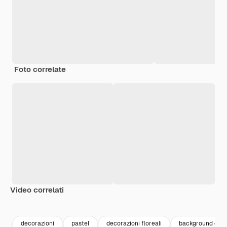
Foto correlate
Video correlati
Premium
Premium
Generato dall'IA
Premium
Premium
Generato da
decorazioni
pastel
decorazioni floreali
background colo