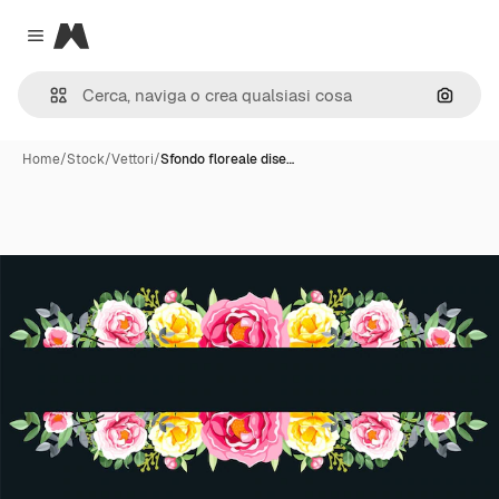
Magnific
Close menu
Cerca 
Home
/
Stock
/
Vettori
/
Sfondo floreale dise…