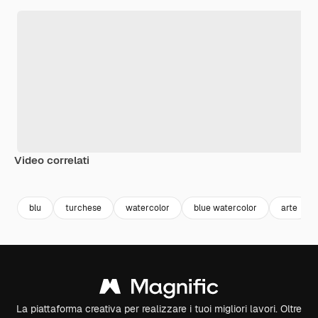
Video correlati
Premium
Premium
Premium
Premium
blu
turchese
watercolor
blue watercolor
arte
La piattaforma creativa per realizzare i tuoi migliori lavori. Oltre