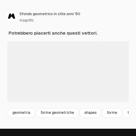
Sfondo geometrico in stile anni '80
magnific
Potrebbero piacerti anche questi vettori.
geometria
forme geometriche
shapes
forme
tria