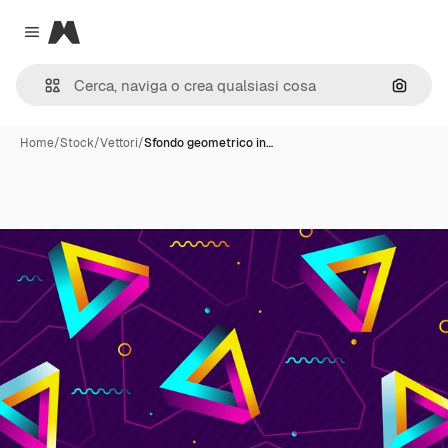
Magnific
Close menu
Cerca 
Home
/
Stock
/
Vettori
/
Sfondo geometrico in…