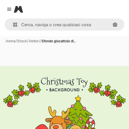
Magnific
Close menu
Cerca 
Home
/
Stock
/
Vettori
/
Sfondo giocattolo di…