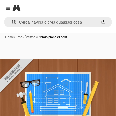
Magnific
Close menu
Cerca 
Home
/
Stock
/
Vettori
/
Sfondo piano di cost…