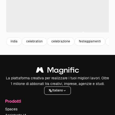
india
celebration
celebrazione
festeggiamenti
sfo
La piattaforma creativa per realizzare i tuoi migliori lavori. Oltre
1 milione di abbonati tra creativi, imprese, agenzie e studi.
Italiano
Prodotti
Spaces