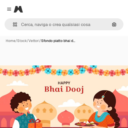
Magnific
Close menu
Cerca 
Home
/
Stock
/
Vettori
/
Sfondo piatto bhai d…