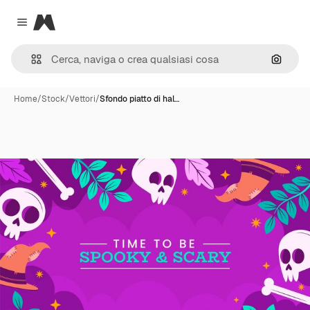
Magnific
Close menu
Cerca 
Home
/
Stock
/
Vettori
/
Sfondo piatto di hal…