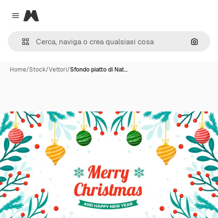
Magnific
Close menu
Cerca 
Home
/
Stock
/
Vettori
/
Sfondo piatto di Nat…