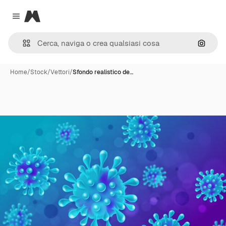
Magnific
Close menu
Cerca 
Home
/
Stock
/
Vettori
/
Sfondo realistico de…