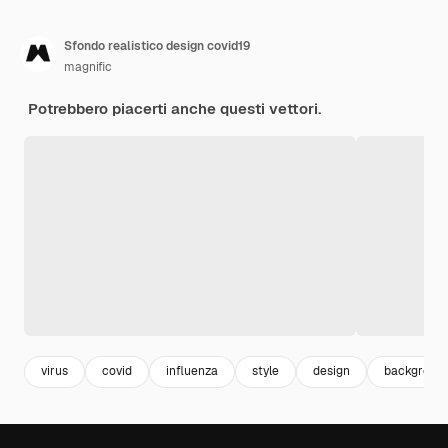
Sfondo realistico design covid19
magnific
Potrebbero piacerti anche questi vettori.
virus
covid
influenza
style
design
backgroun