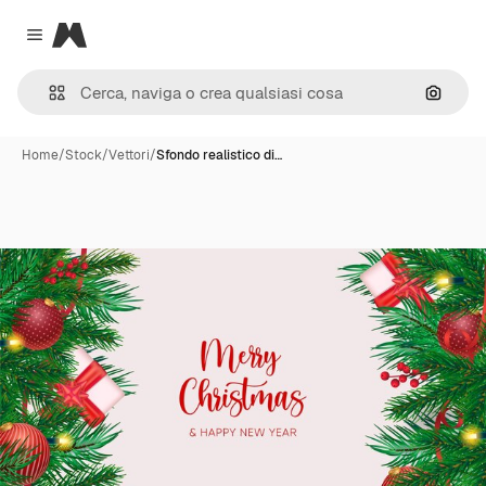
Magnific
Close menu
Cerca 
Home
/
Stock
/
Vettori
/
Sfondo realistico di…