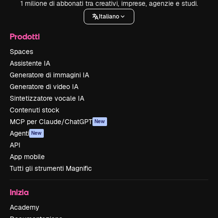
1 milione di abbonati tra creativi, imprese, agenzie e studi.
Italiano
Prodotti
Spaces
Assistente IA
Generatore di immagini IA
Generatore di video IA
Sintetizzatore vocale IA
Contenuti stock
MCP per Claude/ChatGPT
New
Agenti
New
API
App mobile
Tutti gli strumenti Magnific
Inizia
Academy