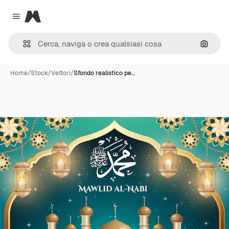
Magnific
Close menu
Cerca 
Home
/
Stock
/
Vettori
/
Sfondo realistico pe…