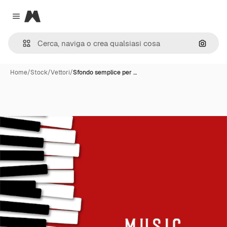
Magnific
Close menu
Cerca 
Home
/
Stock
/
Vettori
/
Sfondo semplice per …