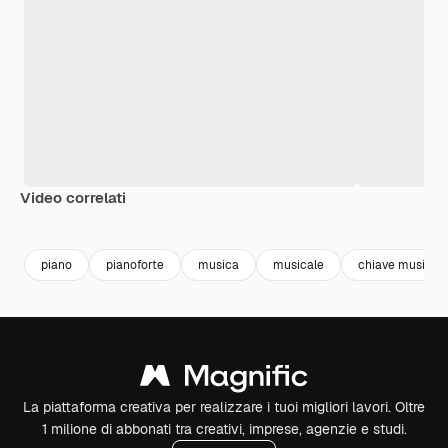
Video correlati
Premium
Premium
Premium
Premium
Generato da
piano
pianoforte
musica
musicale
chiave musical
La piattaforma creativa per realizzare i tuoi migliori lavori. Oltre
1 milione di abbonati tra creativi, imprese, agenzie e studi.