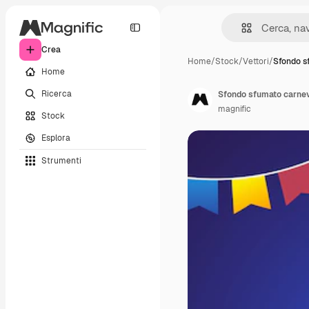
Crea
Home
/
Stock
/
Vettori
/
Sfondo s
Home
Ricerca
Sfondo sfumato carnev
magnific
Stock
Esplora
Strumenti