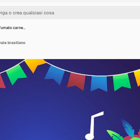
fumato carne…
ale brasiliano