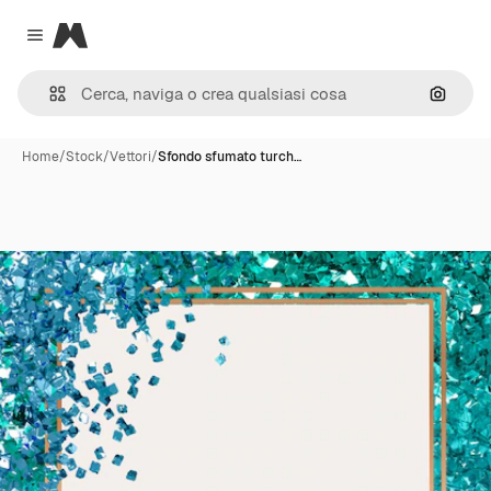
Magnific
Close menu
Cerca 
Home
/
Stock
/
Vettori
/
Sfondo sfumato turch…