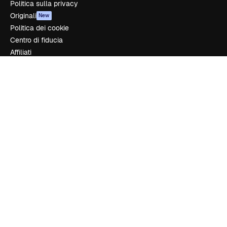
Politica sulla privacy
Originali
New
Politica dei cookie
Centro di fiducia
Affiliati
Aziende
Azienda
Prezzi
Chi siamo
Recensioni
Lavora con noi
Cerca tendenze
Blog
Eventi
Slidesgo
Vendi i tuoi contenuti
Sala stampa
Cerchi magnific.ai