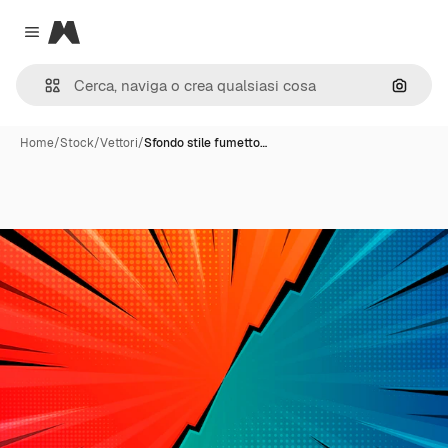
Magnific
Close menu
Cerca 
Home
/
Stock
/
Vettori
/
Sfondo stile fumetto…