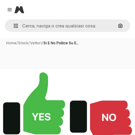
Magnific
Close menu
Cerca 
Home
/
Stock
/
Vettori
/
Sì E No Pollice Su E…