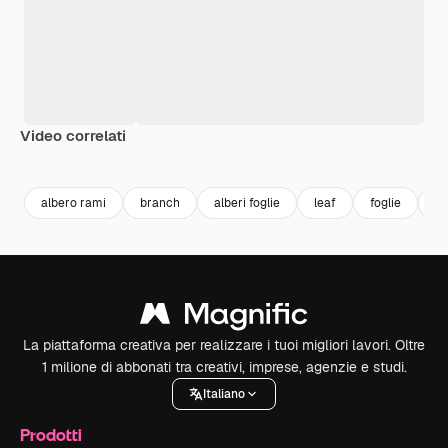
Video correlati
Premium
Premium
Generato dall'IA
Premium
Premium
Generato da
albero rami
branch
alberi foglie
leaf
foglie
al
La piattaforma creativa per realizzare i tuoi migliori lavori. Oltre
1 milione di abbonati tra creativi, imprese, agenzie e studi.
Italiano
Prodotti