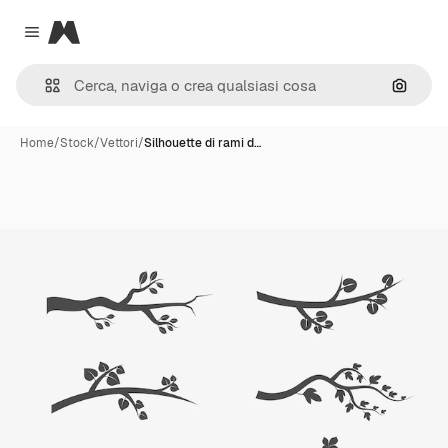
Magnific
Close menu
Cerca 
Home
/
Stock
/
Vettori
/
Silhouette di rami d…