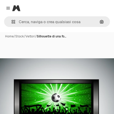
Magnific
Close menu
Cerca 
Home
/
Stock
/
Vettori
/
Silhouette di una fo…