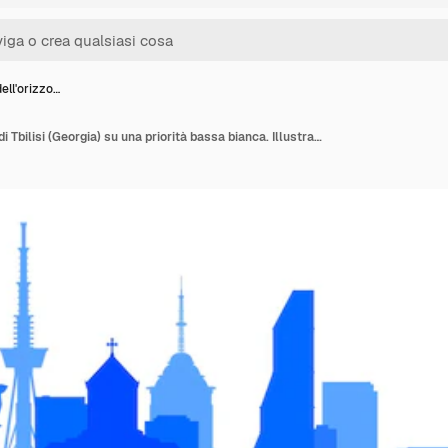
dell'orizzo…
Siluetta dell'orizzonte di Tbilisi (Georgia) su una priorità bassa bianca. Illustrazione vettoriale piatta. Concetto di viaggio d'affari e turismo con edifici moderni. Immagine per banner o sito web.