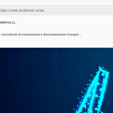
lettrico Li…
Simbolo elettrico Linee concettuali di connessione e disconnessione triangoli e design stile particella Illustrazione vettoriale