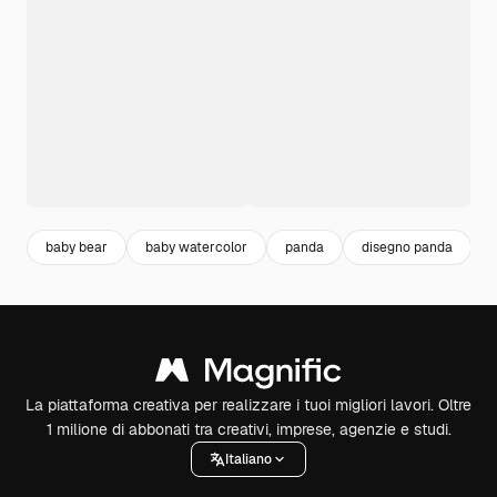
baby bear
baby watercolor
panda
disegno panda
c
La piattaforma creativa per realizzare i tuoi migliori lavori. Oltre
1 milione di abbonati tra creativi, imprese, agenzie e studi.
Italiano