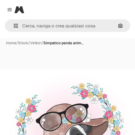
Magnific
Close menu
Cerca 
Home
/
Stock
/
Vettori
/
Simpatico panda anim…