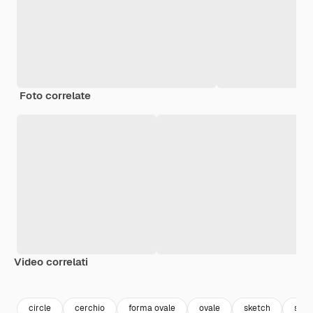
Foto correlate
Video correlati
Premium
Premium
Premium
Premium
circle
cerchio
forma ovale
ovale
sketch
scri