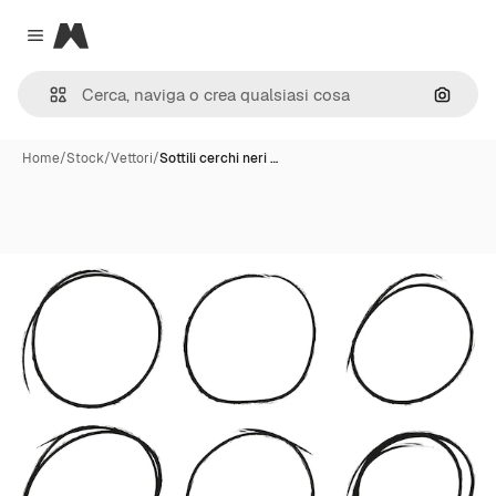
Magnific
Close menu
Cerca 
Home
/
Stock
/
Vettori
/
Sottili cerchi neri …