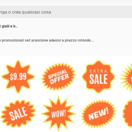
 gialli e b…
Starburst gialli e badge promozionali set arancione adesivi a prezzo rotondo sunburst tag promozionali retro