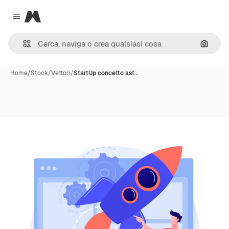
Magnific
Close menu
Cerca 
Home
/
Stock
/
Vettori
/
StartUp concetto ast…