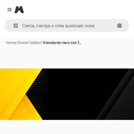
Magnific
Close menu
Cerca 
Home
/
Stock
/
Vettori
/
Stendardo nero con f…