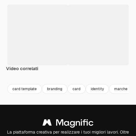
Video correlati
Premium
Premium
Premium
Premium
card template
branding
card
identity
marche
La piattaforma creativa per realizzare i tuoi migliori lavori. Oltre