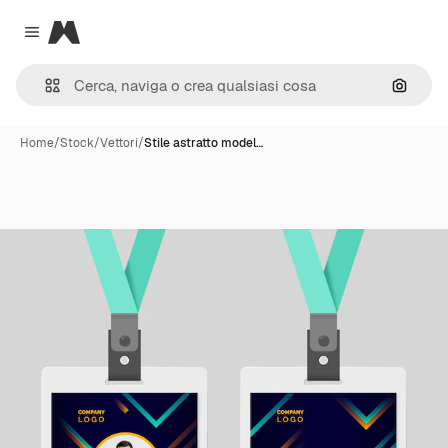
Magnific
Close menu
Cerca 
Home
/
Stock
/
Vettori
/
Stile astratto model…