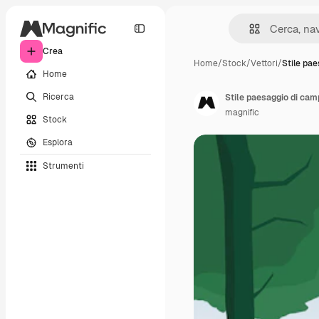
Crea
Home
/
Stock
/
Vettori
/
Stile pae
Home
Ricerca
Stile paesaggio di ca
magnific
Stock
Esplora
Strumenti