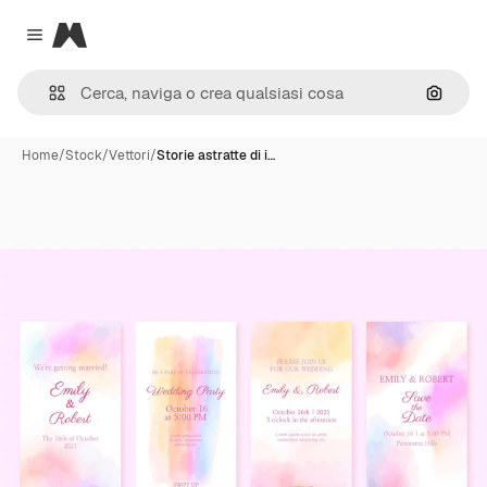
Magnific
Close menu
Cerca 
Home
/
Stock
/
Vettori
/
Storie astratte di i…