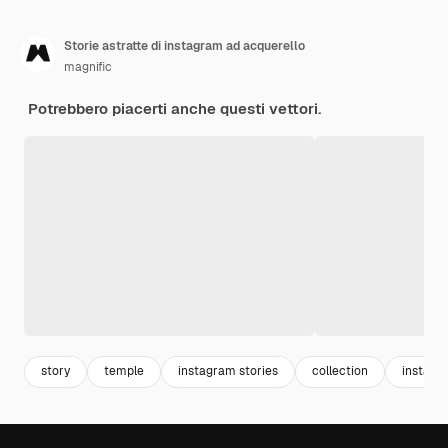
Storie astratte di instagram ad acquerello
magnific
Potrebbero piacerti anche questi vettori.
story
temple
instagram stories
collection
instagr